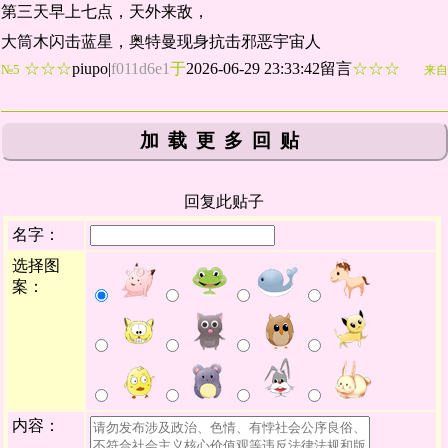
第三天早上七点，天外来敌，
大筒木闪击蓝星，奥特曼现身抗击邪恶宇宙人
☆☆☆
piupo
|
f011d6e1
于
2026-06-29 23:33:42留言
☆☆☆
№5
来自
加载更多回贴
回复此贴子
名字：
选择图
案：
内容：