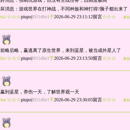
好消息：强制玩游戏，但没有主线任务，自由度极高
坏消息：游戏世界在打神战，不同种族和神打得?脑子都出来了
☆☆☆
piupo
|
f011d6e1
于
2026-06-29 23:11:12留言
☆☆☆
№2
来自
前略后略，赢逃离了原生世界，来到蓝星，被当成外星人了
☆☆☆
piupo
|
f011d6e1
于
2026-06-29 23:13:50留言
☆☆☆
№3
来自
赢到蓝星，养伤一天，了解世界观一天
☆☆☆
piupo
|
f011d6e1
于
2026-06-29 23:30:05留言
☆☆☆
№4
来自