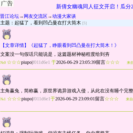
新倩女幽魂同人征文开启！瓜分2
晋江论坛
→
网友交流区
→
动漫大家谈
主题：起猛了，看到凹凸曼在打大筒木
[5]
【文章详情】《起猛了，睁眼看到凹凸曼在打大筒木！》
文案没一句假话只能说是，这篇题材神秘程度给到夯
☆☆☆
piupo
|
f011d6e1
于
2026-06-29 23:05:39留言
☆☆☆
№0
来
主角赢兔，简称赢，原世界诡异游戏入侵，从此在没有睡个完
☆☆☆
piupo
|
f011d6e1
于
2026-06-29 23:09:01留言
☆☆☆
№1
来自