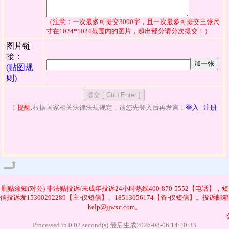
（注意：一次最多可提交3000字，且一次最多可提交三张尺
寸在1024*1024范围内的图片，超出部分请分次提交！）
图片链
接：
加一张
(贴图规
则)
！提醒:
根据国家相关法律法规规定，请您先登入后再发言！
登入
|
注册
管理
删贴须知(对公)
非法贴投诉/未成年投诉24小时热线400-870-5552【电话】，短
信投诉发15300292289【主·仅短信】、18513056174【备·仅短信】。投诉邮箱
help@jjwxc.com。
Processed in 0.02 second(s) 最后生成2026-08-06 14:40:33