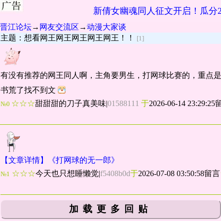
新倩女幽魂同人征文开启！瓜分2
晋江论坛
→
网友交流区
→
动漫大家谈
主题：想看网王网王网王网王网王！！
[1]
有没有推荐的网王同人啊，主角要男生，打网球比赛的，重点是
书荒了找不到文
☆☆☆
甜甜甜的刀子真美味
|
01588111
于
2026-06-14 23:29:2
№0
【文章详情】《打网球的无一郎》
☆☆☆
今天也只想睡懒觉
|
f5408b0d
于
2026-07-08 03:50:58留言
№1
加载更多回贴