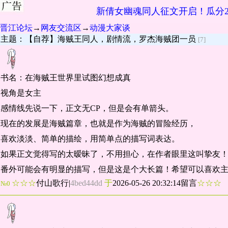
新倩女幽魂同人征文开启！瓜分2
晋江论坛
→
网友交流区
→
动漫大家谈
主题：【自荐】海贼王同人，剧情流，罗杰海贼团一员
[7]
书名：在海贼王世界里试图幻想成真
视角是女主
感情线先说一下，正文无CP，但是会有单箭头。
现在的发展是海贼篇章，也就是作为海贼的冒险经历，
喜欢淡淡、简单的描绘，用简单点的描写词表达。
如果正文觉得写的太暧昧了，不用担心，在作者眼里这叫挚友
番外可能会有明显的描写，但是这是个大长篇！希望可以喜欢
☆☆☆
付山歌行
|
4bed44dd
于
2026-05-26 20:32:14留言
☆☆
№0