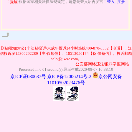
！提醒:
根据国家相关法律法规规定，请您先登入后再发言！
登入
|
注册
管理
删贴须知(对公)
非法贴投诉/未成年投诉24小时热线400-870-5552【电话】，短
信投诉发15300292289【主·仅短信】、18513056174【备·仅短信】。投诉邮箱
help@jjwxc.com。
公安部网络违法犯罪举报网站
Processed in 0.01 second(s) 最后生成2026-08-07 16:38:10
京ICP证080637号
京ICP备12006214号-2
京公网安备
11010502023476号