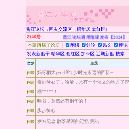
晋江论坛
→
网友交流区
→
桐华居[套红区]
桐华居
晋江论坛通用版规发布【2024】
本版所属子论坛｜
闲谈
讨论
贴文
评论
发表新贴子
精华区
套红区
加☆区
近期新贴
搜索
类别
主题
妈呀桐大yyds啊年少时光永远的回忆~
闲谈
看到号召了，哈哈，又有一个催文的地方了
闲谈
桐*****！
闲谈
哇哦，竟然还有桐华的！
闲谈
步步惊心
闲谈
发帖纪念 散落星河的记忆 完结
闲谈