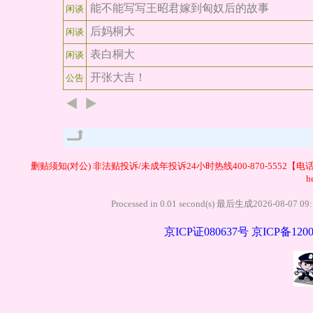
能不能写写王昭君嫁到匈奴后的故事
闲谈
后妈桐大
闲谈
表白桐大
闲谈
开张大吉！
公告
管理
删贴须知(对公)
非法贴投诉/未成年投诉24小时热线400-870-5552【电
h
Processed in 0.01 second(s) 最后生成20
京ICP证080637号
京ICP备1200