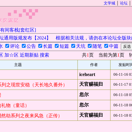
｜
文学城
论坛
有间客栈[套红区]
通用版规发布【2024】
根据相关法规，请勿在本论坛全版块内
水
评论
公告
长篇
短篇
天坑
随笔
中篇
区
加☆区
近期新贴
搜索
共
1
页 当前为第
1
页 
主题
作者
发贴时
iceheart
06-11-16 0
天官赐福归
月系列之现世安稳（天长地久番外）
06-11-17 0
忽尔
髅
06-11-18 0
忽尔
的礼物（童话）
06-11-18 0
天官赐福归
惘然劫系列之夜来风急（正传）
06-11-18 0