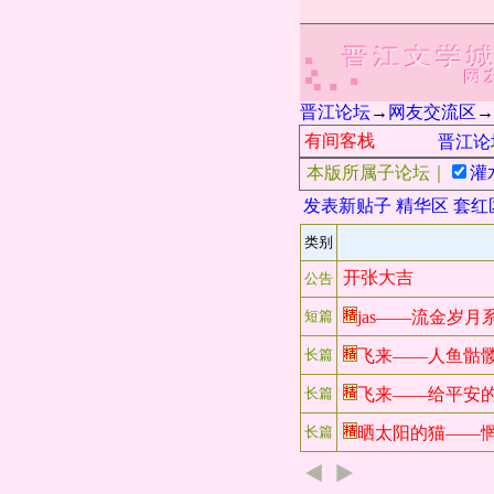
晋江论坛
→
网友交流区
→
有间客栈
晋江论坛
本版所属子论坛｜
灌
发表新贴子
精华区
套红
类别
开张大吉
公告
短篇
jas——流金岁
长篇
飞来——人鱼骷
长篇
飞来——给平安
长篇
晒太阳的猫——