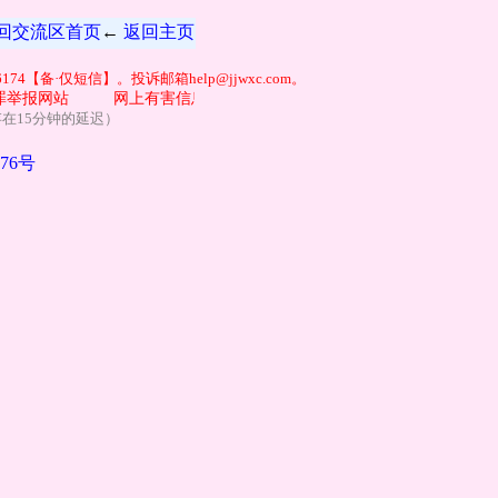
回交流区首页
←
返回主页
74【备·仅短信】。投诉邮箱help@jjwxc.com。
举报网站
网上有害信息举报专区
涉养老诈骗专项举报：help@jjwx
据可能存在15分钟的延迟）
476号