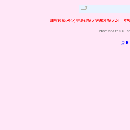
管理
删贴须知(对公)
非法贴投诉/未成年投诉24小时热线40
Processed in
京IC