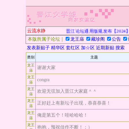
云流水静
晋江论坛通用版规发布【2024
本版所属子论坛｜
龙王庙
藏珍阁
公告
发表新贴子
精华区
套红区
加☆区
近期新贴
搜索
类别
主题
龙王
谢谢大家
庙
龙王
congra
庙
龙王
欢迎无弦加入晋江大家庭＾＾
庙
龙王
正好赶上有新坛子出现，恭喜恭喜！
庙
龙王
俺是第五个！哇哈哈哈！
庙
龙王
抱抱，预祝佳作不断！：）