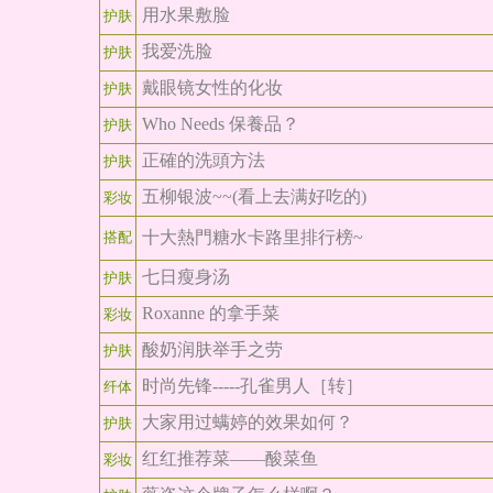
用水果敷脸
护肤
我爱洗脸
护肤
戴眼镜女性的化妆
护肤
Who Needs 保養品？
护肤
正確的洗頭方法
护肤
五柳银波~~(看上去满好吃的)
彩妆
十大熱門糖水卡路里排行榜~
搭配
七日瘦身汤
护肤
Roxanne 的拿手菜
彩妆
酸奶润肤举手之劳
护肤
时尚先锋-----孔雀男人［转］
纤体
大家用过螨婷的效果如何？
护肤
红红推荐菜——酸菜鱼
彩妆