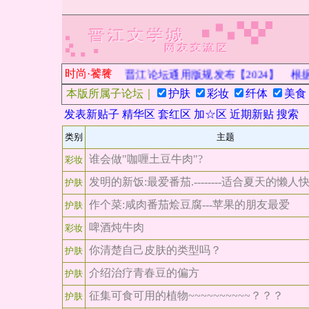
时尚·饕餮
晋江论坛通用版规发布【2024】
根据
本版所属子论坛｜
护肤
彩妆
纤体
美食
发表新贴子
精华区
套红区
加☆区
近期新贴
搜索
类别
主题
谁会做"咖喱土豆牛肉"?
彩妆
发明的新饭:最爱番茄.--------适合夏天的懒人
护肤
作个菜:咸肉番茄烩豆腐---苹果的朋友最爱
护肤
啤酒炖牛肉
彩妆
你清楚自己皮肤的类型吗？
护肤
介绍治疗青春豆的偏方
护肤
征集可食可用的植物~~~~~~~~~~？？？
护肤