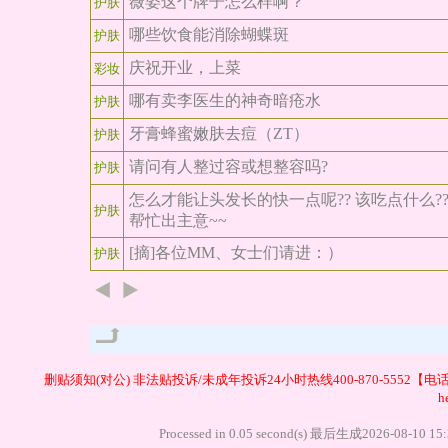
薇姿这个牌子怎么样啊？
护肤
哪些饮食能消除蝴蝶斑
护肤
庆祝开业，上菜
彩妆
哪有卖李医生的神奇暗疮水
护肤
牙膏蜂蜜嫩肤去痘（ZT）
护肤
请问有人整过容或想整容吗?
护肤
怎么才能让头发长的快一点呢?? 该吃点什么??
护肤
帮忙出主意~~
[摘]各位MM、女士们请进：）
护肤
管理
删贴须知(对公)
非法贴投诉/未成年投诉24小时热线400-870-5552【电
h
Processed in 0.05 second(s) 最后生成20