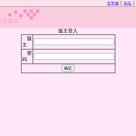
｜
文学城
论坛
版主登入
版
主
密
码