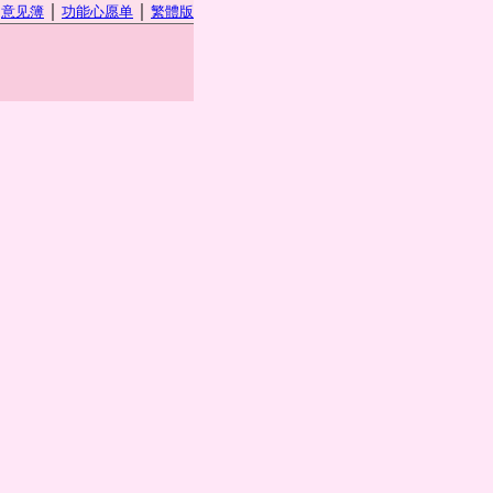
｜
｜
｜
意见簿
功能心愿单
繁體版