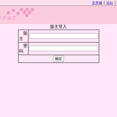
｜
文学城
论坛
版主登入
版
主
密
码