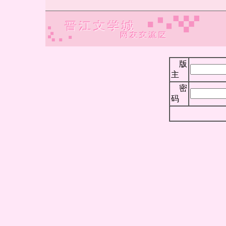
版
主
密
码